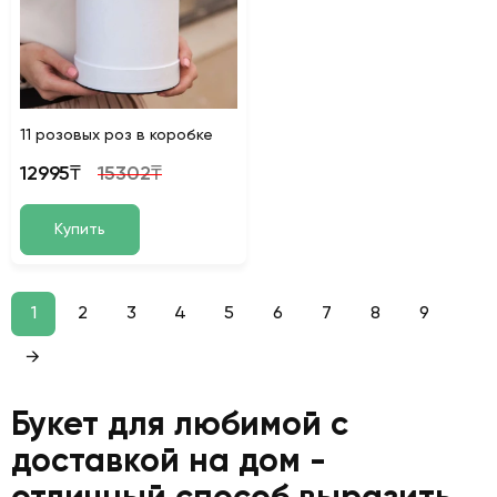
11 розовых роз в коробке
12995₸
15302₸
Купить
1
2
3
4
5
6
7
8
9
→
Букет для любимой с
доставкой на дом -