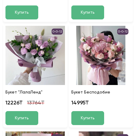
Купить
Купить
0-0-12
0-0-12
Букет "ЛалаЛенд"
Букет Бесподобие
12226₸
13764₸
14995₸
Купить
Купить