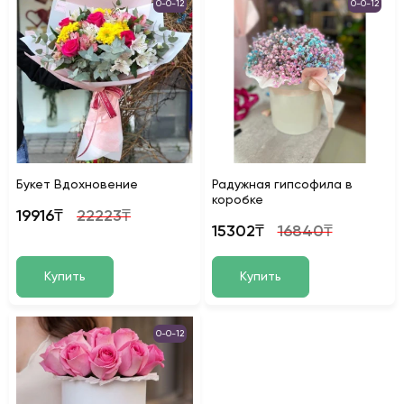
0-0-12
0-0-12
Букет Вдохновение
Радужная гипсофила в
коробке
19916₸
22223₸
15302₸
16840₸
Купить
Купить
0-0-12