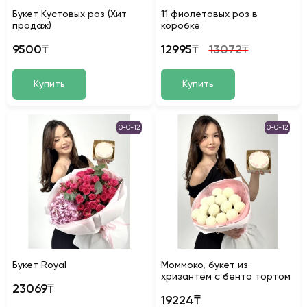
Букет Кустовых роз (Хит
11 фиолетовых роз в
продаж)
коробке
9500₸
12995₸
13072₸
Купить
Купить
0-0-12
0-0-12
Букет Royal
Моммоко, букет из
хризантем с бенто тортом
23069₸
19224₸