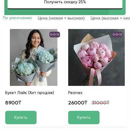
Цена (низкая > высокая)
Цена (высокая > низ
По умолчанию
0-0-12
0-0-12
Букет Лайк (Хит продаж)
Peones
8900₸
26000₸
31000₸
Купить
Купить