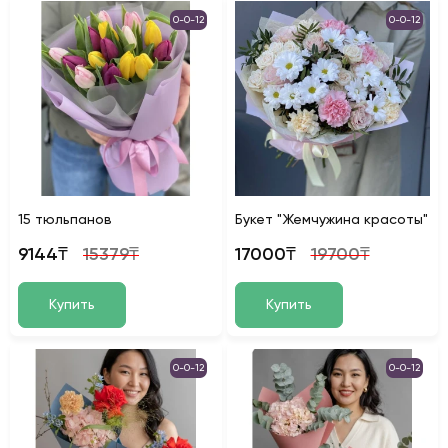
0-0-12
0-0-12
15 тюльпанов
Букет "Жемчужина красоты"
9144₸
15379₸
17000₸
19700₸
Купить
Купить
0-0-12
0-0-12