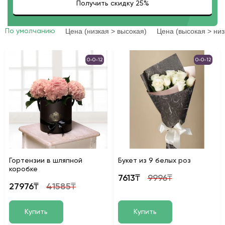
Цена (низкая > высокая)
Цена (высокая > низ
По умолчанию
0-0-12
0-0-12
Гортензии в шляпной
Букет из 9 белых роз
коробке
7613₸
9996₸
27976₸
41585₸
Купить
Купить