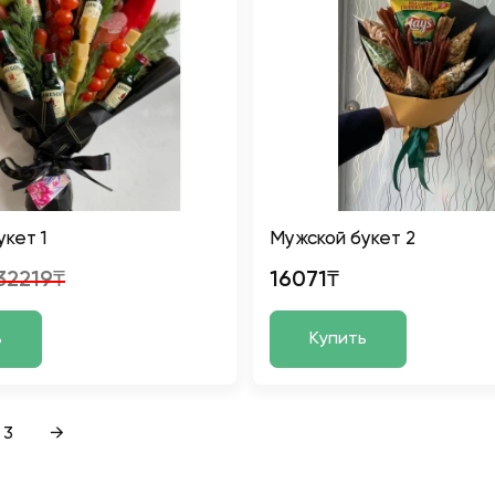
кет 1
Мужской букет 2
32219₸
16071₸
ь
Купить
3
→