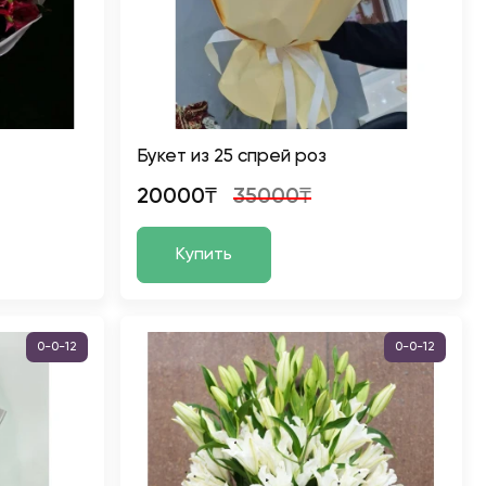
Букет из 25 спрей роз
20000₸
35000₸
Купить
0-0-12
0-0-12