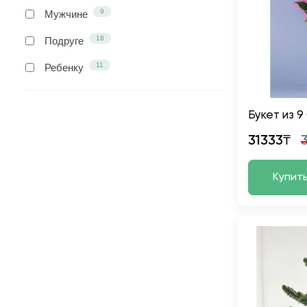
9
Мужчине
18
Подруге
11
Ребенку
Букет из 
31333₸
Купит