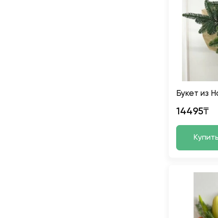
Букет из 
14495₸
Купит