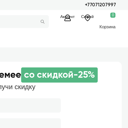
+77071207997
0
Аккаунт
Семей
Корзина
Семее
со скидкой
-25%
лучи скидку