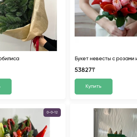
Нобилиса
Букет невесты с розами 
53827₸
ь
Купить
0-0-12