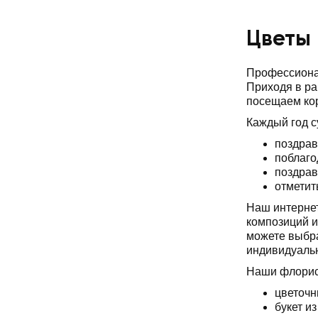
Цветы 
Профессионал
Приходя в ра
посещаем ко
Каждый год 
поздрав
поблаго
поздрав
отметит
Наш интернет
композиций и
можете выбр
индивидуаль
Наши флорис
цветочн
букет из