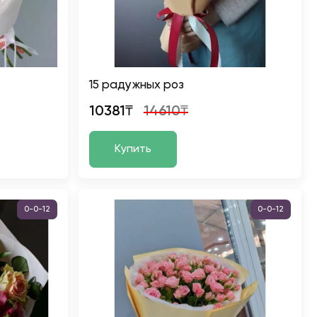
15 радужных роз
10381₸
14610₸
Купить
0-0-12
0-0-12