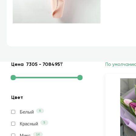
Цена
7305
-
708495
₸
По умолчани
Цвет
6
Белый
5
Красный
14
Микс