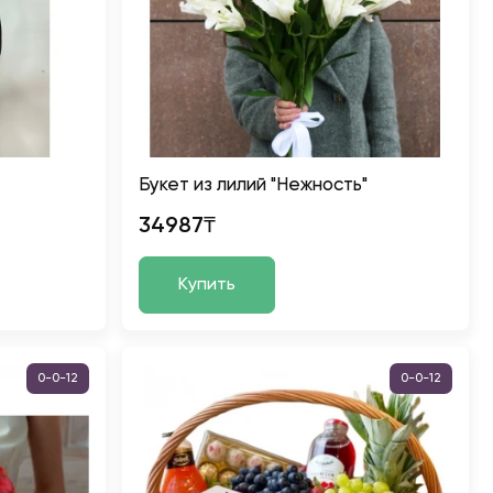
Букет из лилий "Нежность"
34987₸
Купить
0-0-12
0-0-12