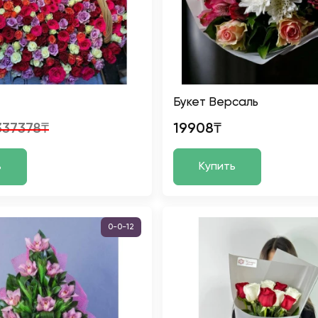
Букет Версаль
337378₸
19908₸
ь
Купить
0-0-12