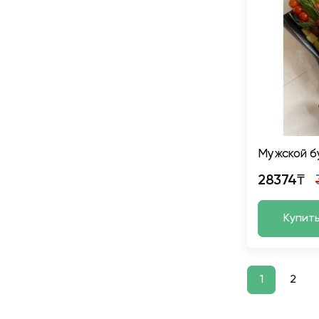
Мужской бу
28374₸
Купит
1
2