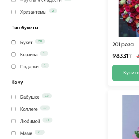
2
Хризантемы
Тип букета
29
Букет
201 роза
1
Корзина
98331₸
1
Подарки
Купит
Кому
19
Бабушке
17
Коллеге
21
Любимой
20
Маме