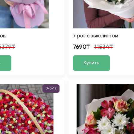
нов
7 роз с эвкалиптом
5379₸
7690₸
11534₸
ь
Купить
0-0-12