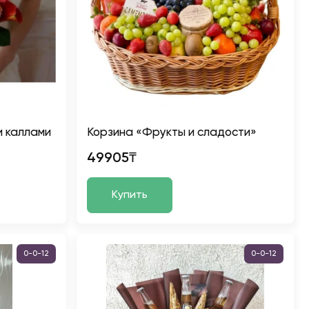
и каллами
Корзина «Фрукты и сладости»
49905₸
Купить
0-0-12
0-0-12