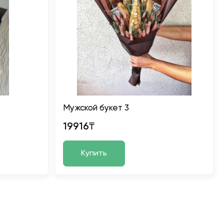
Мужской букет 3
19916₸
Купить