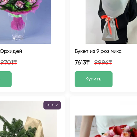
9 Орхидей
Букет из 9 роз микс
39701₸
7613₸
9996₸
ь
Купить
0-0-12