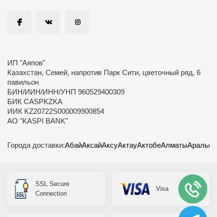
ИП "Аяпов"
Казахстан, Семей, напротив Парк Сити, цветочный ряд, 6
павильон
БИН/ИИН/ИНН/УНП 960529400309
БИК CASPKZKA
ИИК KZ20722S000009900854
АО "KASPI BANK"
Города доставки:
Абай
Аксай
Аксу
Актау
Актобе
Алматы
Аральск
SSL Secure
Visa
Connection