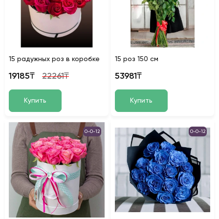
15 радужных роз в коробке
15 роз 150 см
19185₸
22261₸
53981₸
Купить
Купить
0-0-12
0-0-12