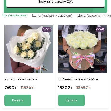
Цена (низкая > высокая)
Цена (высокая > низ
По умолчанию
0-0-12
0-0-12
7 роз с эвкалиптом
15 белых роз в коробке
7690₸
11534₸
15302₸
13687₸
Купить
Купить