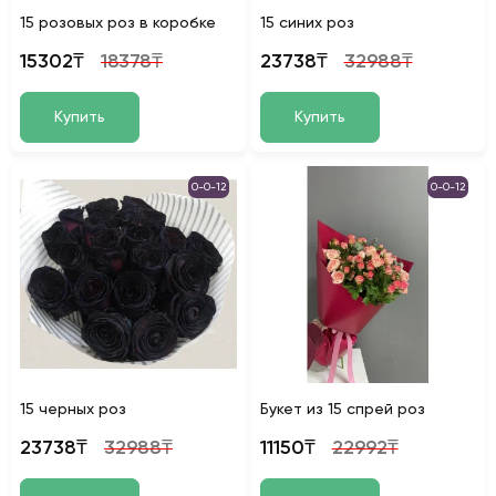
15 розовых роз в коробке
15 синих роз
15302₸
18378₸
23738₸
32988₸
Купить
Купить
0-0-12
0-0-12
15 черных роз
Букет из 15 спрей роз
23738₸
32988₸
11150₸
22992₸