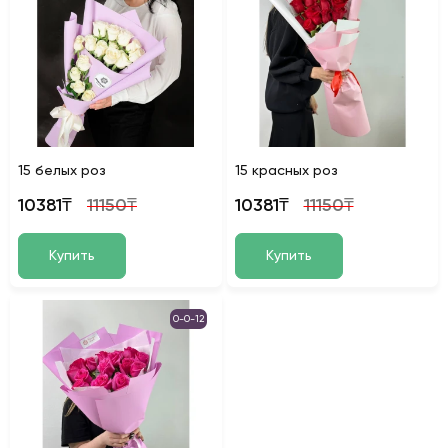
15 белых роз
15 красных роз
10381₸
11150₸
10381₸
11150₸
Купить
Купить
0-0-12