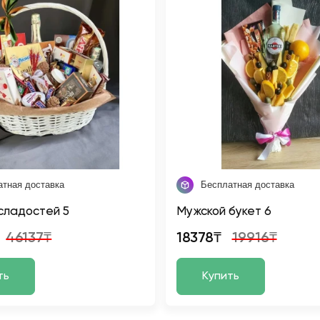
атная доставка
Бесплатная доставка
сладостей 5
Мужской букет 6
46137₸
18378₸
19916₸
ть
Купить