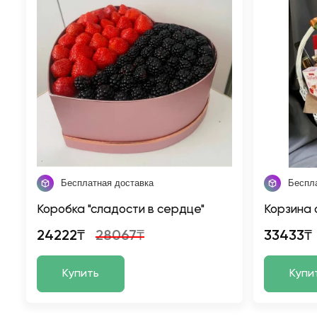
Бесплатная доставка
Беспл
Коробка "сладости в сердце"
Корзина 
24222₸
28067₸
33433₸
Купить
Купи