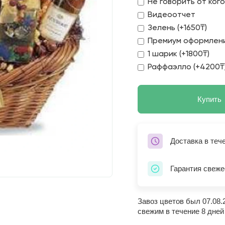
Не говорить от ког
Видеоотчет
Зелень (+1650₸)
Премиум оформлени
1 шарик (+1800₸)
Раффаэлло (+4200₸
Купить
Доставка в теч
Гарантия свеже
Завоз цветов был 07.08.
свежим в течение 8 дней