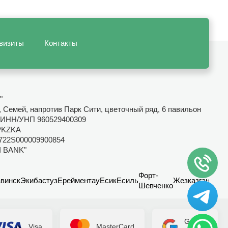
визиты
Контакты
"
, Семей, напротив Парк Сити, цветочный ряд, 6 павильон
ИНН/УНП 960529400309
PKZKA
722S000009900854
I BANK"
Форт-
винск
Экибастуз
Ерейментау
Есик
Есиль
Жезказган
Канд
Шевченко
Google
Visa
MasterCard