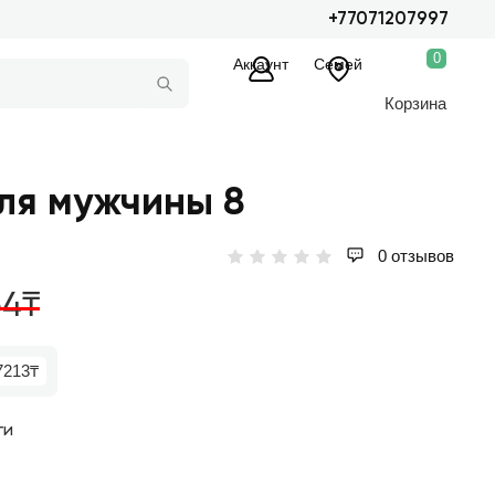
+77071207997
0
Аккаунт
Семей
Корзина
ля мужчины 8
0 отзывов
64₸
7213₸
ги