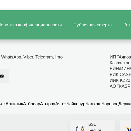
олитика конфиденциальности
Публичная оферта
Рек
- WhatsApp, Viber, Telegram, Imo
ИП "Аяпов
Казахстан
БИН/ИИН/
БИК CAS
ИИК KZ20
АО "KASP
ьск
Аркалык
Атбасар
Атырау
Аягоз
Байконур
Балхаш
Боровое
Держа
SSL
Secure