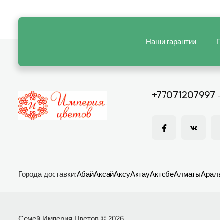
Наши гарантии
П
+77071207997
Города доставки:
Абай
Аксай
Аксу
Актау
Актобе
Алматы
Арал
Семей Империя Цветов © 2026