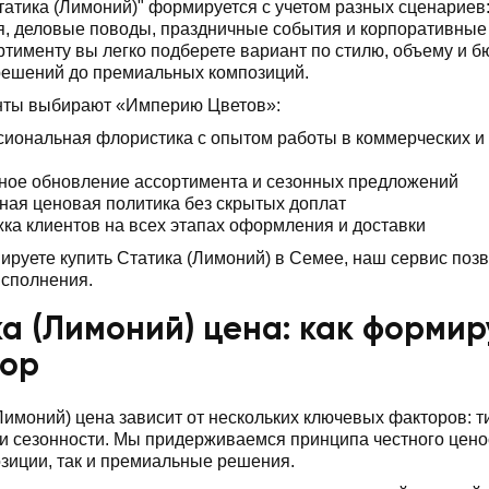
татика (Лимоний)" формируется с учетом разных сценариев
, деловые поводы, праздничные события и корпоративные 
ртименту вы легко подберете вариант по стилю, объему и б
решений до премиальных композиций.
нты выбирают «Империю Цветов»:
иональная флористика с опытом работы в коммерческих и
ное обновление ассортимента и сезонных предложений
ная ценовая политика без скрытых доплат
ка клиентов на всех этапах оформления и доставки
ируете купить Статика (Лимоний) в Семее, наш сервис позво
исполнения.
а (Лимоний) цена: как формиру
бор
Лимоний) цена зависит от нескольких ключевых факторов: т
 сезонности. Мы придерживаемся принципа честного ценоо
зиции, так и премиальные решения.