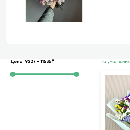
Цена
9227
-
11535
₸
По умолчани