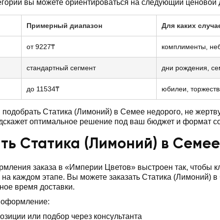
егории вы можете ориентироваться на следующий ценовой 
Примерный диапазон
Для каких случа
от 9227₸
комплименты, не
стандартный сегмент
дни рождения, с
до 11534₸
юбилеи, торжеств
подобрать Статика (Лимоний) в Семее недорого, не жертв
дскажет оптимальное решение под ваш бюджет и формат с
ть Статика (Лимоний) в Семее
мления заказа в «Империи Цветов» выстроен так, чтобы 
 на каждом этапе. Вы можете заказать Статика (Лимоний) 
бное время доставки.
 оформление:
озиции или подбор через консультанта