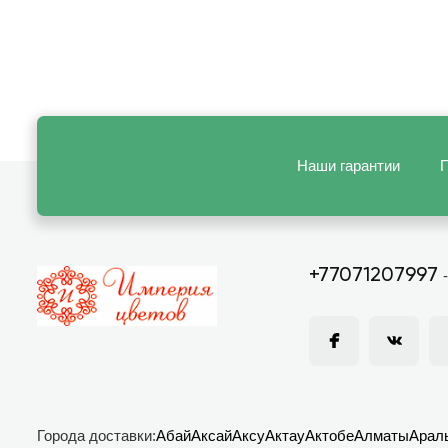
Наши гарантии
П
+77071207997
Города доставки:
Абай
Аксай
Аксу
Актау
Актобе
Алматы
Арал