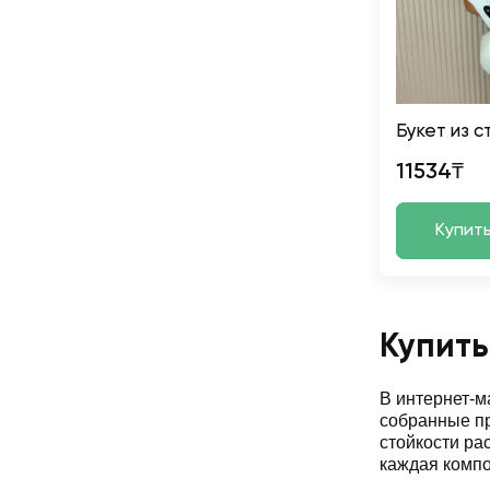
Букет из 
11534₸
Купит
Купить
В интернет-
собранные пр
стойкости ра
каждая компо