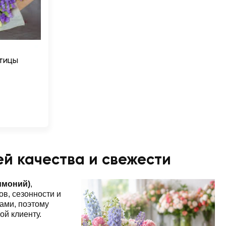
атицы
ей качества и свежести
имоний)
,
в, сезонности и
ами, поэтому
ой клиенту.