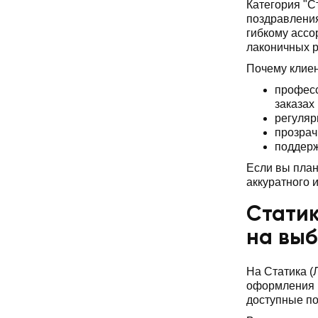
Категория "С
поздравления
гибкому ассо
лаконичных 
Почему клие
професс
заказах
регуляр
прозрач
поддерж
Если вы план
аккуратного 
Статик
на вы
На Статика (
оформления и
доступные по