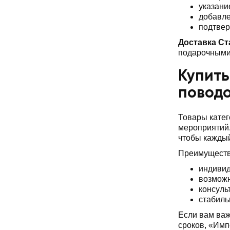
указани
добавле
подтвер
Доставка Ст
подарочными 
Купить
повод
Товары катег
мероприятий.
чтобы каждый
Преимуществ
индивид
возможн
консуль
стабиль
Если вам важ
сроков, «Имп