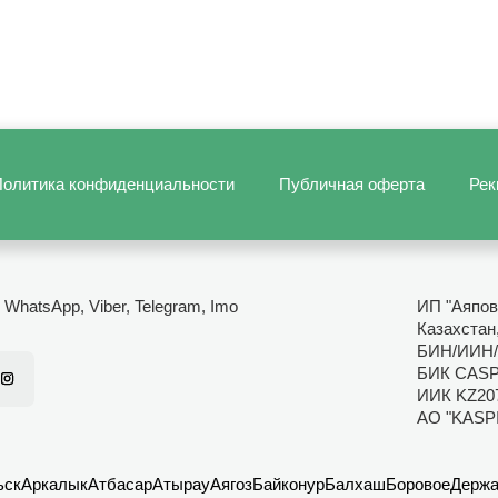
олитика конфиденциальности
Публичная оферта
Рек
- WhatsApp, Viber, Telegram, Imo
ИП "Аяпов
Казахстан
БИН/ИИН/
БИК CAS
ИИК KZ20
АО "KASP
ьск
Аркалык
Атбасар
Атырау
Аягоз
Байконур
Балхаш
Боровое
Держа