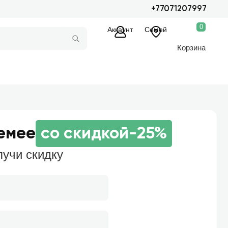
+77071207997
0
Аккаунт
Семей
Корзина
Семее
со скидкой
-25%
лучи скидку