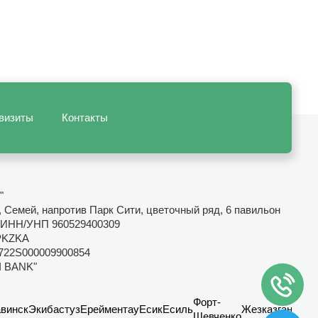
визиты
Контакты
"
, Семей, напротив Парк Сити, цветочный ряд, 6 павильон
ИНН/УНП 960529400309
PKZKA
722S000009900854
I BANK"
Форт-
винск
Экибастуз
Ерейментау
Есик
Есиль
Жезказган
Канд
Шевченко