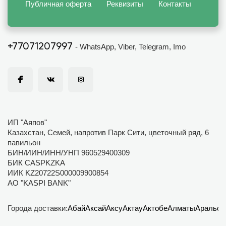
Публичная оферта
Реквизиты
Контакты
+77071207997
- WhatsApp, Viber, Telegram, Imo
ИП "Аяпов"
Казахстан, Семей, напротив Парк Сити, цветочный ряд, 6
павильон
БИН/ИИН/ИНН/УНП 960529400309
БИК CASPKZKA
ИИК KZ20722S000009900854
АО "KASPI BANK"
Города доставки:
Абай
Аксай
Аксу
Актау
Актобе
Алматы
Аральск