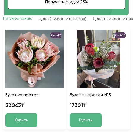
Цена (низкая > высокая)
Цена (высокая > низ
По умолчанию
0-0-12
0-0-12
Букет из протеи
Букет из протеи №5
38063₸
17301₸
Купить
Купить