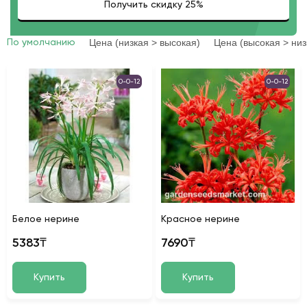
Цена (низкая > высокая)
Цена (высокая > низ
По умолчанию
0-0-12
0-0-12
Белое нерине
Красное нерине
5383₸
7690₸
Купить
Купить