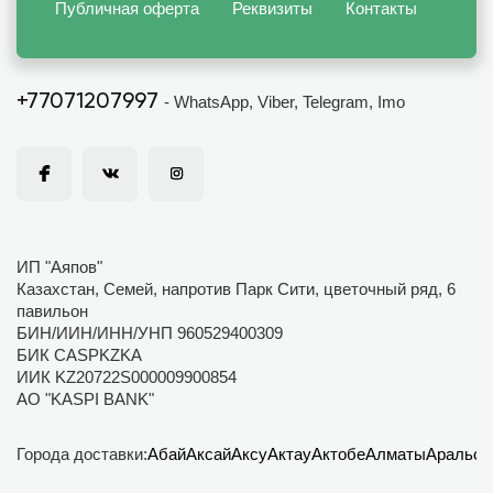
Публичная оферта
Реквизиты
Контакты
+77071207997
- WhatsApp, Viber, Telegram, Imo
ИП "Аяпов"
Казахстан, Семей, напротив Парк Сити, цветочный ряд, 6
павильон
БИН/ИИН/ИНН/УНП 960529400309
БИК CASPKZKA
ИИК KZ20722S000009900854
АО "KASPI BANK"
Города доставки:
Абай
Аксай
Аксу
Актау
Актобе
Алматы
Аральск