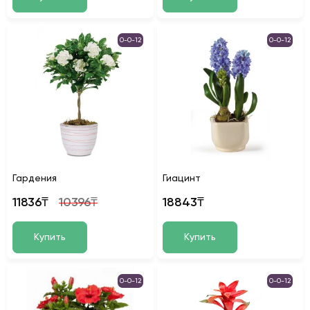
0-0-12
0-0-12
Гардения
Гиацинт
11836₸
10396₸
18843₸
Купить
Купить
0-0-12
0-0-12