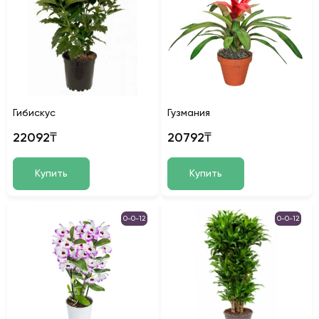
Гибискус
Гузмания
22092₸
20792₸
Купить
Купить
0-0-12
0-0-12