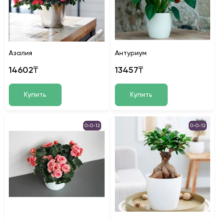
Азалия
Антуриум
14602₸
13457₸
Купить
Купить
0-0-12
0-0-12