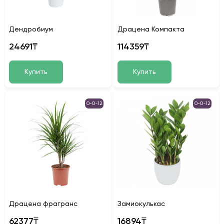
Дендробиум
Драцена Компакта
24691₸
114359₸
Купить
Купить
0-0-12
0-0-12
Драцена фрагранс
Замиокулькас
62377₸
16894₸