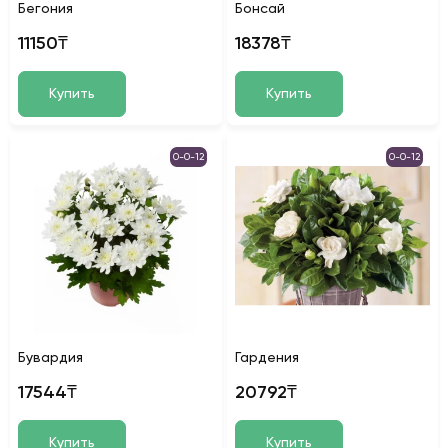
Бегония
Бонсай
11150₸
18378₸
Купить
Купить
0-0-12
0-0-12
Бувардия
Гардения
17544₸
20792₸
Купить
Купить