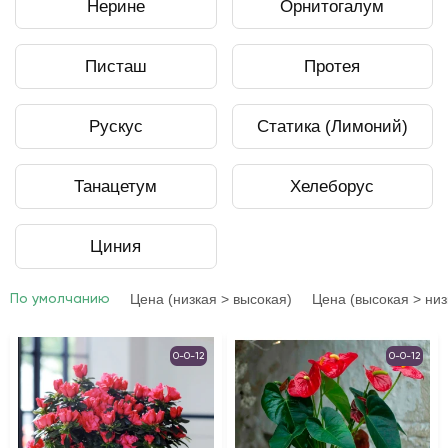
Нерине
Орнитогалум
Писташ
Протея
Рускус
Статика (Лимоний)
Танацетум
Хелеборус
Циния
Цена (низкая > высокая)
Цена (высокая > низ
По умолчанию
0-0-12
0-0-12