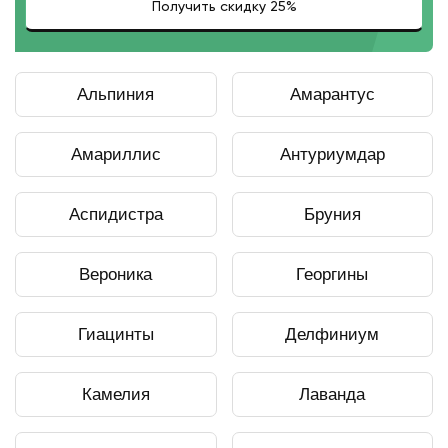
Альпиния
Амарантус
Амариллис
Антуриумдар
Аспидистра
Бруния
Вероника
Георгины
Гиацинты
Делфиниум
Камелия
Лаванда