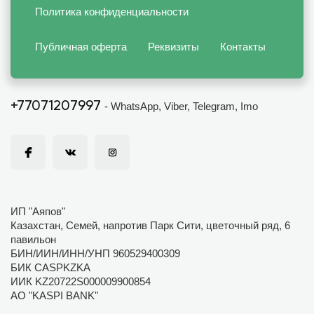
Политика конфиденциальности
Публичная оферта
Реквизиты
Контакты
+77071207997
- WhatsApp, Viber, Telegram, Imo
ИП "Аяпов"
Казахстан, Семей, напротив Парк Сити, цветочный ряд, 6
павильон
БИН/ИИН/ИНН/УНП 960529400309
БИК CASPKZKA
ИИК KZ20722S000009900854
АО "KASPI BANK"