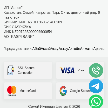
ИП "Аяпов"
Казахстан, Семей, напротив Парк Сити, цветочный ряд, 6
павильон
БИН/ИИН/ИНН/УНП 960529400309
БИК CASPKZKA
ИИК KZ20722S000009900854
АО "KASPI BANK"
Города доставки:
Абай
Аксай
Аксу
Актау
Актобе
Алматы
Аральск
SSL Secure
Visa
Connection
MasterCard
Google Secure
Семей Империя Цветов © 2026