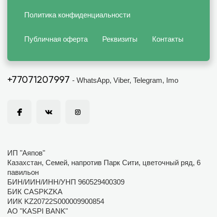
Политика конфиденциальности
Публичная оферта
Реквизиты
Контакты
+77071207997
- WhatsApp, Viber, Telegram, Imo
ИП "Аяпов"
Казахстан, Семей, напротив Парк Сити, цветочный ряд, 6
павильон
БИН/ИИН/ИНН/УНП 960529400309
БИК CASPKZKA
ИИК KZ20722S000009900854
АО "KASPI BANK"