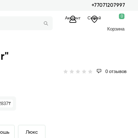
+77071207997
0
Аккаунт
Семей
Корзина
r"
0 отзывов
2837₸
кошь
Люкс