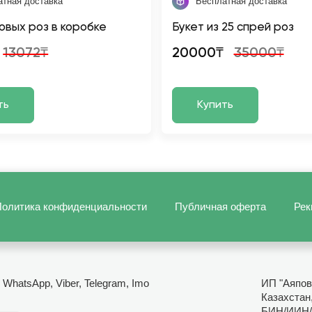
атная доставка
Бесплатная доставка
товых роз в коробке
Букет из 25 спрей роз
13072₸
20000₸
35000₸
ть
Купить
олитика конфиденциальности
Публичная оферта
Рек
- WhatsApp, Viber, Telegram, Imo
ИП "Аяпов
Казахстан
БИН/ИИН/