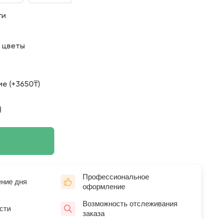
ги
о цветы
е (+3650₸)
)
Профессиональное
ение дня
оформление
Возможность отслеживания
сти
заказа