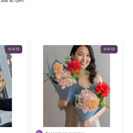
ких встреч.
0-0-12
0-0-12