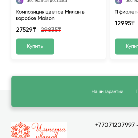
Бесплатная доставка
Беспл
Композиция цветов Милан в
11 фиоле
коробке Maison
12995₸
27529₸
29835₸
Купить
Купи
Наши гарантии
П
+77071207997