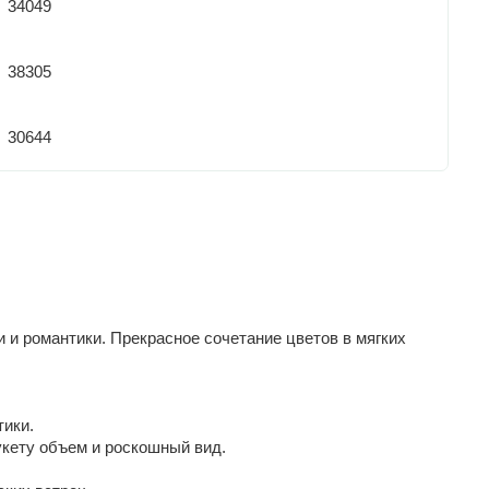
34049
38305
30644
и и романтики. Прекрасное сочетание цветов в мягких
тики.
кету объем и роскошный вид.