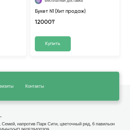
Бесплатная доставка
Букет N1 (Хит продаж)
12000₸
Купить
визиты
Контакты
"
, Семей, напротив Парк Сити, цветочный ряд, 6 павильон
ИНН/УНП 960529400309