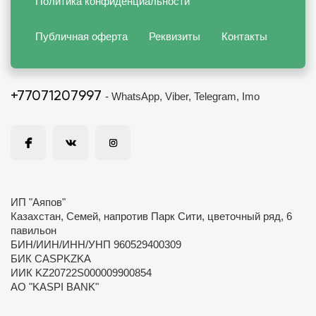
Политика конфиденциальности
Публичная оферта
Реквизиты
Контакты
+77071207997
- WhatsApp, Viber, Telegram, Imo
ИП "Аяпов"
Казахстан, Семей, напротив Парк Сити, цветочный ряд, 6
павильон
БИН/ИИН/ИНН/УНП 960529400309
БИК CASPKZKA
ИИК KZ20722S000009900854
АО "KASPI BANK"