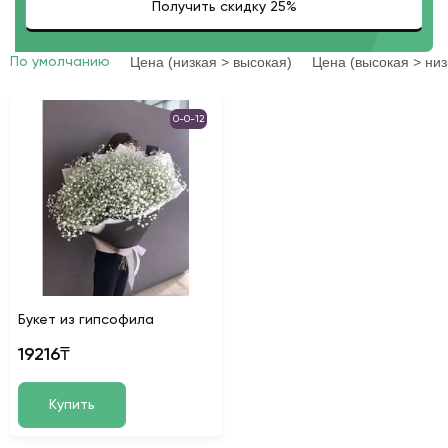
Цена (низкая > высокая)
Цена (высокая > низ
По умолчанию
0-0-12
Букет из гипсофила
19216₸
Купить