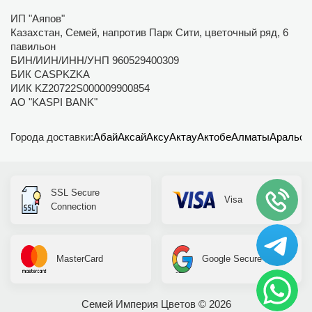
ИП "Аяпов"
Казахстан, Семей, напротив Парк Сити, цветочный ряд, 6
павильон
БИН/ИИН/ИНН/УНП 960529400309
БИК CASPKZKA
ИИК KZ20722S000009900854
АО "KASPI BANK"
Города доставки:
Абай
Аксай
Аксу
Актау
Актобе
Алматы
Аральск
SSL Secure
Visa
Connection
MasterCard
Google Secure
Семей Империя Цветов © 2026