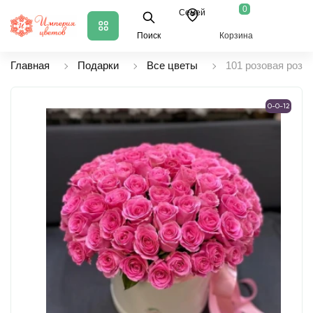
0
Семей
Поиск
Корзина
Главная
Подарки
Все цветы
101 розовая роза 
0-0-12